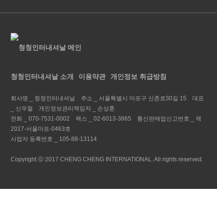
청청인터내셔날 소개
이용약관
개인정보 취급방침
회사명 _
청청인터내셔날
주소 _
서울특별시 마포구 신촌로30길 15
대표
_
신우철
개인정보관리책임자 _
손상훈
전화 _
070-7531-0002
팩스 _
02-6013-3865
통신판매업신고번호 _
제
2017-서울마포-0463호
사업자 등록번호 _
105-88-13114
Copyright ⓒ 2017 CHENG CHENG INTERNATIONAL. All rights reserved.