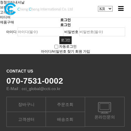
청청인터내셔날
브랜드
고객센터
미디어
로그인
제품구매
로그인
아이디
비밀번호
자동로그인
아이디/비밀번호 찾기
회원 가입
CONTACT US
070-7531-0002
E-Mail : cci_global@ccti.co.kr
장바구니
주문조회
온라인문의
고객센터
배송조회