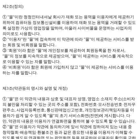
제
2
조
(
정의
)
①
"
몰
"
이란
청청인터내셔날 회사가 재화 또는 용역을 이용자에게 제공하기
위하여 컴퓨터등 정보통신설비를 이용하여 재화 또는 용역을 거래할 수 있도
록 설정한 가상의 영업장을 말하며
,
아울러 사이버몰을 운영하는 사업자의
의미로도 사용합니다
.
②
"
이용자
"
란
"
몰
"
에 접속하여 이 약관에 따라
"
몰
"
이 제공하는 서비스를 받
는 회원 및 비회원을 말합니다
.
③
‘회원’이라 함은
"
몰
"
에 개인정보를 제공하여 회원등록을 한 자로서
,
"
몰
"
의 정보를 지속적으로 제공받으며
, "
몰
"
이 제공하는 서비스를 계속적으
로 이용할 수 있는 자를 말합니다
.
④
‘비회원’이라 함은 회원에 가입하지 않고
"
몰
"
이 제공하는 서비스를 이용
하는 자를 말합니다
.
제
3
조
(
약관등의 명시와 설명 및 개정
)
①
"
몰
"
은 이 약관의 내용과 상호 및 대표자 성명
,
영업소 소재지 주소
(
소비자
의 불만을 처리할 수 있는 곳의 주소를 포함
),
전화번호·모사전송번호·전자우
편주소
,
사업자등록번호
,
통신판매업신고번호
,
개인정보관리책임자등을 이
용자가 쉽게 알 수 있도록
"
몰
"
의 초기 서비스화면
(
전면
)
에 게시합니다
.
다
만
,
약관의 내용은 이용자가 연결화면을 통하여 볼 수 있도록 할 수 있습니다
.
②
"
몰
"
은 이용자가 약관에 동의하기에 앞서 약관에 정하여져 있는 내용 중
청약철회·배송책임·환불조건 등과 같은 중요한 내용을 이용자가 이해할 수
있도록 별도의 연결화면 또는 팝업화면 등을 제공하여 이용자의 확인을 구하