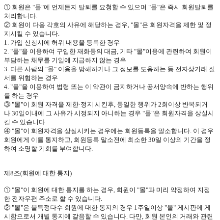
① 회원은
"
몰
"
에 언제든지 탈퇴를 요청할 수 있으며
"
몰
"
은 즉시 회원탈퇴를
처리합니다
.
② 회원이 다음 각호의 사유에 해당하는 경우
, "
몰
"
은 회원자격을 제한 및 정
지시킬 수 있습니다
.
1.
가입 신청시에 허위 내용을 등록한 경우
2. "
몰
"
을 이용하여 구입한 재화등의 대금
,
기타
"
몰
"
이용에 관련하여 회원이
부담하는 채무를 기일에 지급하지 않는 경우
3.
다른 사람의
"
몰
"
이용을 방해하거나 그 정보를 도용하는 등 전자상거래 질
서를 위협하는 경우
4. "
몰
"
을 이용하여 법령 또는 이 약관이 금지하거나 공서양속에 반하는 행위
를 하는 경우
③
"
몰
"
이 회원 자격을 제한·정지 시킨후
,
동일한 행위가
2
회이상 반복되거
나
30
일이내에 그 사유가 시정되지 아니하는 경우
"
몰
"
은 회원자격을 상실시
킬 수 있습니다
.
④
"
몰
"
이 회원자격을 상실시키는 경우에는 회원등록을 말소합니다
.
이 경우
회원에게 이를 통지하고
,
회원등록 말소전에 최소한
30
일 이상의 기간을 정
하여 소명할 기회를 부여합니다
.
제
8
조
(
회원에 대한 통지
)
①
"
몰
"
이 회원에 대한 통지를 하는 경우
,
회원이
"
몰
"
과 미리 약정하여 지정
한 전자우편 주소로 할 수 있습니다
.
②
"
몰
"
은 불특정다수 회원에 대한 통지의 경우
1
주일이상
"
몰
"
게시판에 게
시함으로서 개별 통지에 갈음할 수 있습니다
.
다만
,
회원 본인의 거래와 관련