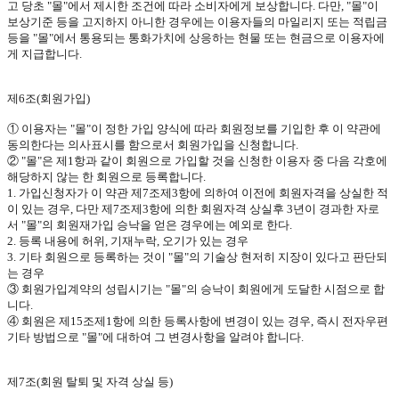
고 당초
"
몰
"
에서 제시한 조건에 따라 소비자에게 보상합니다
.
다만
, "
몰
"
이
보상기준 등을 고지하지 아니한 경우에는 이용자들의 마일리지 또는 적립금
등을
"
몰
"
에서 통용되는 통화가치에 상응하는 현물 또는 현금으로 이용자에
게 지급합니다
.
제
6
조
(
회원가입
)
① 이용자는
"
몰
"
이 정한 가입 양식에 따라 회원정보를 기입한 후 이 약관에
동의한다는 의사표시를 함으로서 회원가입을 신청합니다
.
②
"
몰
"
은 제
1
항과 같이 회원으로 가입할 것을 신청한 이용자 중 다음 각호에
해당하지 않는 한 회원으로 등록합니다
.
1.
가입신청자가 이 약관 제
7
조제
3
항에 의하여 이전에 회원자격을 상실한 적
이 있는 경우
,
다만 제
7
조제
3
항에 의한 회원자격 상실후
3
년이 경과한 자로
서
"
몰
"
의 회원재가입 승낙을 얻은 경우에는 예외로 한다
.
2.
등록 내용에 허위
,
기재누락
,
오기가 있는 경우
3.
기타 회원으로 등록하는 것이
"
몰
"
의 기술상 현저히 지장이 있다고 판단되
는 경우
③ 회원가입계약의 성립시기는
"
몰
"
의 승낙이 회원에게 도달한 시점으로 합
니다
.
④ 회원은 제
15
조제
1
항에 의한 등록사항에 변경이 있는 경우
,
즉시 전자우편
기타 방법으로
"
몰
"
에 대하여 그 변경사항을 알려야 합니다
.
제
7
조
(
회원 탈퇴 및 자격 상실 등
)