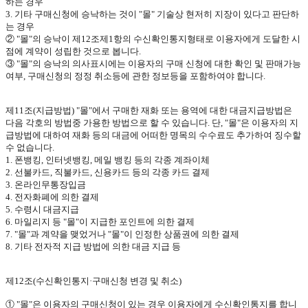
하는 경우
3.
기타 구매신청에 승낙하는 것이
"
몰
"
기술상 현저히 지장이 있다고 판단하
는 경우
②
"
몰
"
의 승낙이 제
12
조제
1
항의 수신확인통지형태로 이용자에게 도달한 시
점에 계약이 성립한 것으로 봅니다
.
③
"
몰
"
의 승낙의 의사표시에는 이용자의 구매 신청에 대한 확인 및 판매가능
여부
,
구매신청의 정정 취소등에 관한 정보등을 포함하여야 합니다
.
제
11
조
(
지급방법
) "
몰
"
에서 구매한 재화 또는 용역에 대한 대금지급방법은
다음 각호의 방법중 가용한 방법으로 할 수 있습니다
.
단
, "
몰
"
은 이용자의 지
급방법에 대하여 재화 등의 대금에 어떠한 명목의 수수료도 추가하여 징수할
수 없습니다
.
1.
폰뱅킹
,
인터넷뱅킹
,
메일 뱅킹 등의 각종 계좌이체
2.
선불카드
,
직불카드
,
신용카드 등의 각종 카드 결제
3.
온라인무통장입금
4.
전자화폐에 의한 결제
5.
수령시 대금지급
6.
마일리지 등
"
몰
"
이 지급한 포인트에 의한 결제
7. "
몰
"
과 계약을 맺었거나
"
몰
"
이 인정한 상품권에 의한 결제
8.
기타 전자적 지급 방법에 의한 대금 지급 등
제
12
조
(
수신확인통지·구매신청 변경 및 취소
)
①
"
몰
"
은 이용자의 구매신청이 있는 경우 이용자에게 수신확인통지를 합니