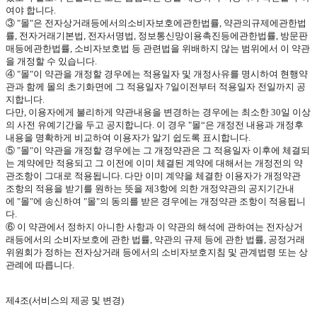
여야 합니다
.
③
"
몰
"
은 전자상거래등에서의소비자보호에관한법률
,
약관의규제에관한법
률
,
전자거래기본법
,
전자서명법
,
정보통신망이용촉진등에관한법률
,
방문판
매등에관한법률
,
소비자보호법 등 관련법을 위배하지 않는 범위에서 이 약관
을 개정할 수 있습니다
.
④
"
몰
"
이 약관을 개정할 경우에는 적용일자 및 개정사유를 명시하여 현행약
관과 함께 몰의 초기화면에 그 적용일자
7
일이전부터 적용일자 전일까지 공
지합니다
.
다만
,
이용자에게 불리하게 약관내용을 변경하는 경우에는 최소한
30
일 이상
의 사전 유예기간을 두고 공지합니다
.
이 경우
"
몰“은 개정전 내용과 개정후
내용을 명확하게 비교하여 이용자가 알기 쉽도록 표시합니다
.
⑤
"
몰
"
이 약관을 개정할 경우에는 그 개정약관은 그 적용일자 이후에 체결되
는 계약에만 적용되고 그 이전에 이미 체결된 계약에 대해서는 개정전의 약
관조항이 그대로 적용됩니다
.
다만 이미 계약을 체결한 이용자가 개정약관
조항의 적용을 받기를 원하는 뜻을 제
3
항에 의한 개정약관의 공지기간내
에
"
몰
"
에 송신하여
"
몰
"
의 동의를 받은 경우에는 개정약관 조항이 적용됩니
다
.
⑥ 이 약관에서 정하지 아니한 사항과 이 약관의 해석에 관하여는 전자상거
래등에서의 소비자보호에 관한 법률
,
약관의 규제 등에 관한 법률
,
공정거래
위원회가 정하는 전자상거래 등에서의 소비자보호지침 및 관계법령 또는 상
관례에 따릅니다
.
제
4
조
(
서비스의 제공 및 변경
)