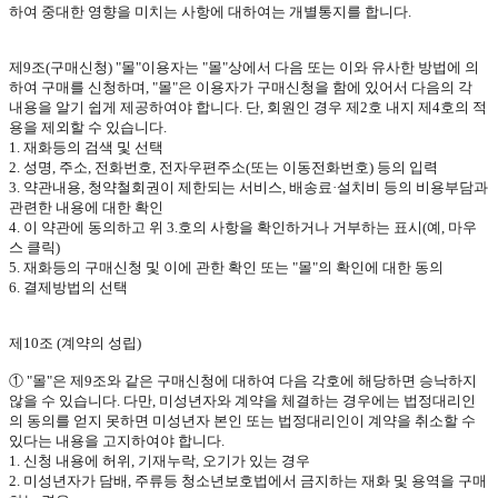
하여 중대한 영향을 미치는 사항에 대하여는 개별통지를 합니다
.
제
9
조
(
구매신청
) "
몰
"
이용자는
"
몰
"
상에서 다음 또는 이와 유사한 방법에 의
하여 구매를 신청하며
, "
몰
"
은 이용자가 구매신청을 함에 있어서 다음의 각
내용을 알기 쉽게 제공하여야 합니다
.
단
,
회원인 경우 제
2
호 내지 제
4
호의 적
용을 제외할 수 있습니다
.
1.
재화등의 검색 및 선택
2.
성명
,
주소
,
전화번호
,
전자우편주소
(
또는 이동전화번호
)
등의 입력
3.
약관내용
,
청약철회권이 제한되는 서비스
,
배송료·설치비 등의 비용부담과
관련한 내용에 대한 확인
4.
이 약관에 동의하고 위
3.
호의 사항을 확인하거나 거부하는 표시
(
예
,
마우
스 클릭
)
5.
재화등의 구매신청 및 이에 관한 확인 또는
"
몰
"
의 확인에 대한 동의
6.
결제방법의 선택
제
10
조
(
계약의 성립
)
①
"
몰
"
은 제
9
조와 같은 구매신청에 대하여 다음 각호에 해당하면 승낙하지
않을 수 있습니다
.
다만
,
미성년자와 계약을 체결하는 경우에는 법정대리인
의 동의를 얻지 못하면 미성년자 본인 또는 법정대리인이 계약을 취소할 수
있다는 내용을 고지하여야 합니다
.
1.
신청 내용에 허위
,
기재누락
,
오기가 있는 경우
2.
미성년자가 담배
,
주류등 청소년보호법에서 금지하는 재화 및 용역을 구매