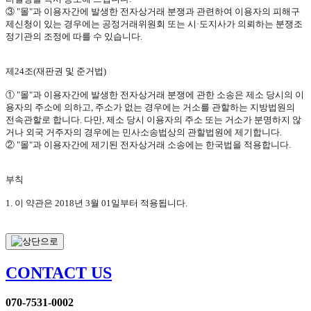
③
"
몰
"
과 이용자간에 발생한 전자상거래 분쟁과 관련하여 이용자의 피해구
제신청이 있는 경우에는 공정거래위원회 또는 시·도지사가 의뢰하는 분쟁조
정기관의 조정에 따를 수 있습니다
.
제
24
조
(
재판권 및 준거법
)
①
"
몰
"
과 이용자간에 발생한 전자상거래 분쟁에 관한 소송은 제소 당시의 이
용자의 주소에 의하고
,
주소가 없는 경우에는 거소를 관할하는 지방법원의
전속관할로 합니다
.
다만
,
제소 당시 이용자의 주소 또는 거소가 분명하지 않
거나 외국 거주자의 경우에는 민사소송법상의 관할법원에 제기합니다
.
②
"
몰
"
과 이용자간에 제기된 전자상거래 소송에는 한국법을 적용합니다
.
부칙
1.
이 약관은
2018
년
3
월
01
일부터 적용됩니다
.
CONTACT US
070-7531-0002