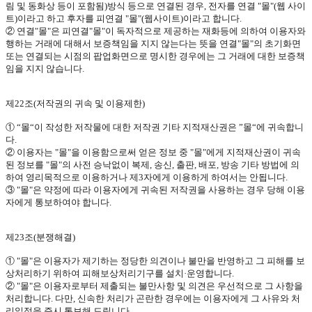
림 및 동화상 등이 포함됨
)
방식 등으로 연결된 경우
,
전자를 연결
"
몰
"(
웹 사이
트
)
이라고 하고 후자를 피연결
"
몰
"(
웹사이트
)
이라고 합니다
.
② 연결
"
몰
"
은 피연결
"
몰
"
이 독자적으로 제공하는 재화등에 의하여 이용자와
행하는 거래에 대해서 보증책임을 지지 않는다는 뜻을 연결
"
몰
"
의 초기화면
또는 연결되는 시점의 팝업화면으로 명시한 경우에는 그 거래에 대한 보증책
임을 지지 않습니다
.
제
22
조
(
저작권의 귀속 및 이용제한
)
①
“몰“이 작성한 저작물에 대한 저작권 기타 지적재산권은
”몰“에 귀속합니
다
.
② 이용자는
"
몰
"
을 이용함으로써 얻은 정보 중
"
몰
"
에게 지적재산권이 귀속
된 정보를
"
몰
"
의 사전 승낙없이 복제
,
송신
,
출판
,
배포
,
방송 기타 방법에 의
하여 영리목적으로 이용하거나 제
3
자에게 이용하게 하여서는 안됩니다
.
③
"
몰
"
은 약정에 따라 이용자에게 귀속된 저작권을 사용하는 경우 당해 이용
자에게 통보하여야 합니다
.
제
23
조
(
분쟁해결
)
①
"
몰
"
은 이용자가 제기하는 정당한 의견이나 불만을 반영하고 그 피해를 보
상처리하기 위하여 피해보상처리기구를 설치·운영합니다
.
②
"
몰
"
은 이용자로부터 제출되는 불만사항 및 의견은 우선적으로 그 사항을
처리합니다
.
다만
,
신속한 처리가 곤란한 경우에는 이용자에게 그 사유와 처
리일정을 즉시 통보해 드립니다
.