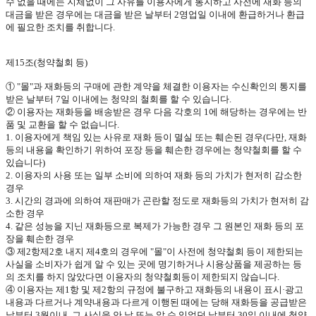
수 없을 때에는 지체없이 그 사유를 이용자에게 통지하고 사전에 재화 등의
대금을 받은 경우에는 대금을 받은 날부터
2
영업일 이내에 환급하거나 환급
에 필요한 조치를 취합니다
.
제
15
조
(
청약철회 등
)
①
"
몰
"
과 재화등의 구매에 관한 계약을 체결한 이용자는 수신확인의 통지를
받은 날부터
7
일 이내에는 청약의 철회를 할 수 있습니다
.
② 이용자는 재화등을 배송받은 경우 다음 각호의
1
에 해당하는 경우에는 반
품 및 교환을 할 수 없습니다
.
1.
이용자에게 책임 있는 사유로 재화 등이 멸실 또는 훼손된 경우
(
다만
,
재화
등의 내용을 확인하기 위하여 포장 등을 훼손한 경우에는 청약철회를 할 수
있습니다
)
2.
이용자의 사용 또는 일부 소비에 의하여 재화 등의 가치가 현저히 감소한
경우
3.
시간의 경과에 의하여 재판매가 곤란할 정도로 재화등의 가치가 현저히 감
소한 경우
4.
같은 성능을 지닌 재화등으로 복제가 가능한 경우 그 원본인 재화 등의 포
장을 훼손한 경우
③ 제
2
항제
2
호 내지 제
4
호의 경우에
"
몰
"
이 사전에 청약철회 등이 제한되는
사실을 소비자가 쉽게 알 수 있는 곳에 명기하거나 시용상품을 제공하는 등
의 조치를 하지 않았다면 이용자의 청약철회등이 제한되지 않습니다
.
④ 이용자는 제
1
항 및 제
2
항의 규정에 불구하고 재화등의 내용이 표시·광고
내용과 다르거나 계약내용과 다르게 이행된 때에는 당해 재화등을 공급받은
날부터
3
월이내
,
그 사실을 안 날 또는 알 수 있었던 날부터
30
일 이내에 청약