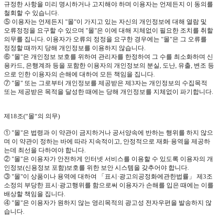
규정한 사항을 미리 명시하거나 고지해야 하며 이용자는 언제든지 이 동의를
철회할 수 있습니다
.
⑤ 이용자는 언제든지
"
몰
"
이 가지고 있는 자신의 개인정보에 대해 열람 및
오류정정을 요구할 수 있으며
"
몰
"
은 이에 대해 지체없이 필요한 조치를 취할
의무를 집니다
.
이용자가 오류의 정정을 요구한 경우에는
"
몰
"
은 그 오류를
정정할 때까지 당해 개인정보를 이용하지 않습니다
.
⑥
"
몰
"
은 개인정보 보호를 위하여 관리자를 한정하여 그 수를 최소화하며 신
용카드
,
은행계좌 등을 포함한 이용자의 개인정보의 분실
,
도난
,
유출
,
변조 등
으로 인한 이용자의 손해에 대하여 모든 책임을 집니다
.
⑦
"
몰
"
또는 그로부터 개인정보를 제공받은 제
3
자는 개인정보의 수집목적
또는 제공받은 목적을 달성한 때에는 당해 개인정보를 지체없이 파기합니다
.
제
18
조
(
“몰“의 의무
)
①
"
몰
"
은 법령과 이 약관이 금지하거나 공서양속에 반하는 행위를 하지 않으
며 이 약관이 정하는 바에 따라 지속적이고
,
안정적으로 재화·용역을 제공하
는데 최선을 다하여야 합니다
.
②
"
몰
"
은 이용자가 안전하게 인터넷 서비스를 이용할 수 있도록 이용자의 개
인정보
(
신용정보 포함
)
보호를 위한 보안 시스템을 갖추어야 합니다
.
③
"
몰
"
이 상품이나 용역에 대하여 「표시·광고의공정화에관한법률」 제
3
조
소정의 부당한 표시·광고행위를 함으로써 이용자가 손해를 입은 때에는 이를
배상할 책임을 집니다
.
④
"
몰
"
은 이용자가 원하지 않는 영리목적의 광고성 전자우편을 발송하지 않
습니다
.