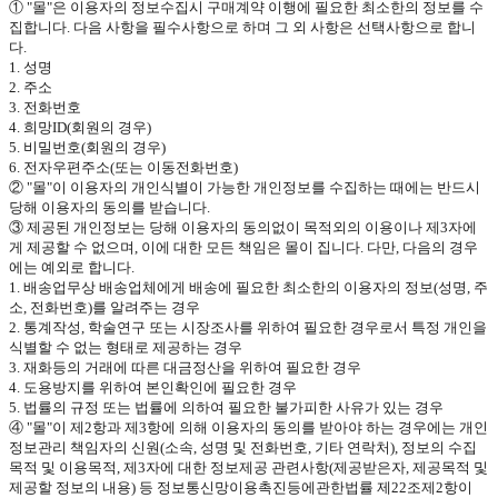
①
"
몰
"
은 이용자의 정보수집시 구매계약 이행에 필요한 최소한의 정보를 수
집합니다
.
다음 사항을 필수사항으로 하며 그 외 사항은 선택사항으로 합니
다
.
1.
성명
2.
주소
3.
전화번호
4.
희망
ID(
회원의 경우
)
5.
비밀번호
(
회원의 경우
)
6.
전자우편주소
(
또는 이동전화번호
)
②
"
몰
"
이 이용자의 개인식별이 가능한 개인정보를 수집하는 때에는 반드시
당해 이용자의 동의를 받습니다
.
③ 제공된 개인정보는 당해 이용자의 동의없이 목적외의 이용이나 제
3
자에
게 제공할 수 없으며
,
이에 대한 모든 책임은 몰이 집니다
.
다만
,
다음의 경우
에는 예외로 합니다
.
1.
배송업무상 배송업체에게 배송에 필요한 최소한의 이용자의 정보
(
성명
,
주
소
,
전화번호
)
를 알려주는 경우
2.
통계작성
,
학술연구 또는 시장조사를 위하여 필요한 경우로서 특정 개인을
식별할 수 없는 형태로 제공하는 경우
3.
재화등의 거래에 따른 대금정산을 위하여 필요한 경우
4.
도용방지를 위하여 본인확인에 필요한 경우
5.
법률의 규정 또는 법률에 의하여 필요한 불가피한 사유가 있는 경우
④
"
몰
"
이 제
2
항과 제
3
항에 의해 이용자의 동의를 받아야 하는 경우에는 개인
정보관리 책임자의 신원
(
소속
,
성명 및 전화번호
,
기타 연락처
),
정보의 수집
목적 및 이용목적
,
제
3
자에 대한 정보제공 관련사항
(
제공받은자
,
제공목적 및
제공할 정보의 내용
)
등 정보통신망이용촉진등에관한법률 제
22
조제
2
항이