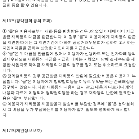
철회 등을 할 수 있습니다
.
제
16
조
(
청약철회 등의 효과
)
①
"
몰
"
은 이용자로부터 재화 등을 반환받은 경우
3
영업일 이내에 이미 지급
받은 재화등의 대금을 환급합니다
.
이 경우
"
몰
"
이 이용자에게 재화등의 환급
을 지연한 때에는 그 지연기간에 대하여 공정거래위원회가 정하여 고시하는
지연이자율을 곱하여 산정한 지연이자를 지급합니다
.
②
"
몰
"
은 위 대금을 환급함에 있어서 이용자가 신용카드 또는 전자화폐 등의
결제수단으로 재화등의 대금을 지급한 때에는 지체없이 당해 결제수단을 제
공한 사업자로 하여금 재화등의 대금의 청구를 정지 또는 취소하도록 요청합
니다
.
③ 청약철회등의 경우 공급받은 재화등의 반환에 필요한 비용은 이용자가 부
담합니다
. "
몰
"
은 이용자에게 청약철회등을 이유로 위약금 또는 손해배상을
청구하지 않습니다
.
다만 재화등의 내용이 표시·광고 내용과 다르거나 계약
내용과 다르게 이행되어 청약철회등을 하는 경우 재화등의 반환에 필요한 비
용은
"
몰
"
이 부담합니다
.
④ 이용자가 재화등을 제공받을때 발송비를 부담한 경우에
"
몰
"
은 청약철회
시 그 비용을 누가 부담하는지를 이용자가 알기 쉽도록 명확하게 표시합니
다
.
제
17
조
(
개인정보보호
)