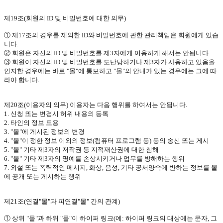
제
19
조
(
회원의
ID
및 비밀번호에 대한 의무
)
① 제
17
조의 경우를 제외한
ID
와 비밀번호에 관한 관리책임은 회원에게 있습
니다
.
② 회원은 자신의
ID
및 비밀번호를 제
3
자에게 이용하게 해서는 안됩니다
.
③ 회원이 자신의
ID
및 비밀번호를 도난당하거나 제
3
자가 사용하고 있음을
인지한 경우에는 바로
"
몰
"
에 통보하고
"
몰
"
의 안내가 있는 경우에는 그에 따
라야 합니다
.
제
20
조
(
이용자의 의무
)
이용자는 다음 행위를 하여서는 안됩니다
.
1.
신청 또는 변경시 허위 내용의 등록
2.
타인의 정보 도용
3. "
몰
"
에 게시된 정보의 변경
4. "
몰
"
이 정한 정보 이외의 정보
(
컴퓨터 프로그램 등
)
등의 송신 또는 게시
5. "
몰
"
기타 제
3
자의 저작권 등 지적재산권에 대한 침해
6. "
몰
"
기타 제
3
자의 명예를 손상시키거나 업무를 방해하는 행위
7.
외설 또는 폭력적인 메시지
,
화상
,
음성
,
기타 공서양속에 반하는 정보를 몰
에 공개 또는 게시하는 행위
제
21
조
(
연결
"
몰
"
과 피연결
"
몰
"
간의 관계
)
① 상위
"
몰
"
과 하위
"
몰
"
이 하이퍼 링크
(
예
:
하이퍼 링크의 대상에는 문자
,
그