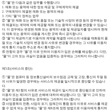
①
"
몰
"
은 다음과 같은 업무를 수행합니다
.
1.
재화 또는 용역에 대한 정보 제공 및 구매계약의 체결
2.
구매계약이 체결된 재화 또는 용역의 배송
3.
기타
"
몰
"
이 정하는 업무
②
"
몰
"
은 재화 또는 용역의 품절 또는 기술적 사양의 변경 등의 경우에는 장
차 체결되는 계약에 의해 제공할 재화 또는 용역의 내용을 변경할 수 있습니
다
.
이 경우에는 변경된 재화 또는 용역의 내용 및 제공일자를 명시하여 현재
의 재화 또는 용역의 내용을 게시한 곳에 즉시 공지합니다
.
③
"
몰
"
이 제공하기로 이용자와 계약을 체결한 서비스의 내용을 재화등의 품
절 또는 기술적 사양의 변경 등의 사유로 변경할 경우에는 그 사유를 이용자
에게 통지 가능한 주소로 즉시 통지합니다
.
④ 전항의 경우
"
몰
"
은 이로 인하여 이용자가 입은 손해를 배상합니다
.
다만
,
"
몰
"
이 고의 또는 과실이 없음을 입증하는 경우에는 그러하지 아니합니다
.
제
5
조
(
서비스의 중단
)
①
"
몰
"
은 컴퓨터 등 정보통신설비의 보수점검·교체 및 고장
,
통신의 두절 등
의 사유가 발생한 경우에는 서비스의 제공을 일시적으로 중단할 수 있습니
다
.
②
"
몰
"
은 제
1
항의 사유로 서비스의 제공이 일시적으로 중단됨으로 인하여
이용자 또는 제
3
자가 입은 손해에 대하여 배상합니다
.
단
, "
몰
"
이 고의 또는
과실이 없음을 입증하는 경우에는 그러하지 아니합니다
.
③ 사업종목의 전환
,
사업의 포기
,
업체간의 통합 등의 이유로 서비스를 제공
할 수 없게 되는 경우에는
"
몰
"
은 제
8
조에 정한 방법으로 이용자에게 통지하