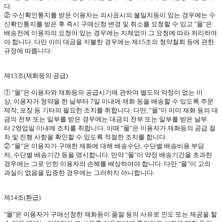
다
.
② 수신확인통지를 받은 이용자는 의사표시의 불일치등이 있는 경우에는 수
신확인통지를 받은 후 즉시 구매신청 변경 및 취소를 요청할 수 있고
"
몰
"
은
배송전에 이용자의 요청이 있는 경우에는 지체없이 그 요청에 따라 처리하여
야 합니다
.
다만 이미 대금을 지불한 경우에는 제
15
조의 청약철회 등에 관한
규정에 따릅니다
.
제
13
조
(
재화등의 공급
)
①
"
몰
"
은 이용자와 재화등의 공급시기에 관하여 별도의 약정이 없는 이
상
,
이용자가 청약을 한 날부터
7
일 이내에 재화 등을 배송할 수 있도록 주문
제작
,
포장 등 기타의 필요한 조치를 취합니다
.
다만
, "
몰
"
이 이미 재화 등의 대
금의 전부 또는 일부를 받은 경우에는 대금의 전부 또는 일부를 받은 날부
터
2
영업일 이내에 조치를 취합니다
.
이때
"
몰
"
은 이용자가 재화등의 공급 절
차 및 진행 사항을 확인할 수 있도록 적절한 조치를 합니다
.
②
"
몰
"
은 이용자가 구매한 재화에 대해 배송수단
,
수단별 배송비용 부담
자
,
수단별 배송기간 등을 명시합니다
.
만약
"
몰
"
이 약정 배송기간을 초과한
경우에는 그로 인한 이용자의 손해를 배상하여야 합니다
.
다만
"
몰
"
이 고의·
과실이 없음을 입증한 경우에는 그러하지 아니합니다
.
제
14
조
(
환급
)
"
몰
"
은 이용자가 구매신청한 재화등이 품절 등의 사유로 인도 또는 제공을 할